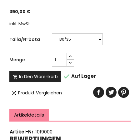
350,00 €
inkl. MwSt.
Talla/Nºbota
Menge

Auf Lager
In Den Warenkorb

Produkt Vergleichen

Artikeldetails
Artikel-Nr.
1019000
BEWERTUNGEN