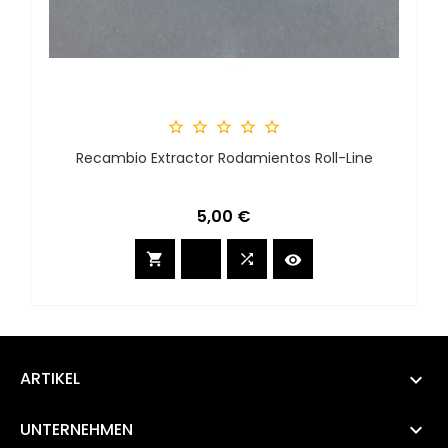





Recambio Extractor Rodamientos Roll-Line
Preis
5,00 €



ARTIKEL

UNTERNEHMEN
