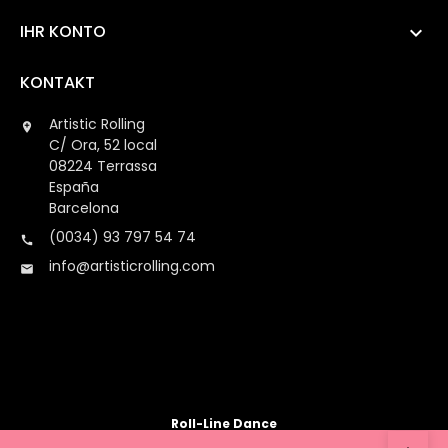
IHR KONTO

KONTAKT
Artistic Rolling

C/ Ora, 52 local
08224 Terrassa
España
Barcelona
(0034) 93 797 54 74

info@artisticrolling.com

Roll-Line Dance