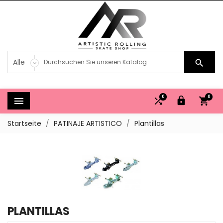

0
0




Startseite
PATINAJE ARTISTICO
Plantillas
PLANTILLAS