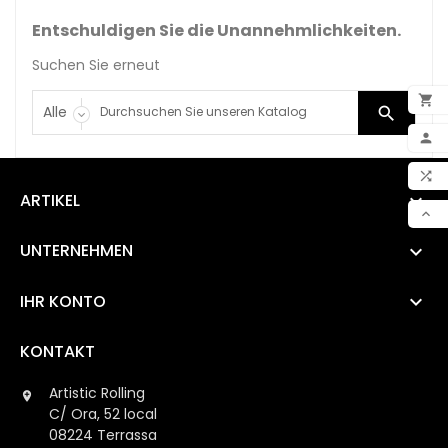
Entschuldigen Sie die Unannehmlichkeiten.
Suchen Sie erneut




ARTIKEL

VER

UNTERNEHMEN

IHR KONTO

KONTAKT
Artistic Rolling

C/ Ora, 52 local
08224 Terrassa