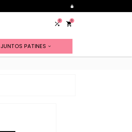

0
0


JUNTOS PATINES
