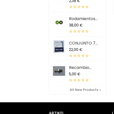
Preis
2,38 €





Rodamientos
ABEC 9 QS (7...
Preis
38,00 €





CONJUNTO 7
HERRAMIENTAS...
Preis
22,00 €





Recambio
Extractor...
Preis
5,00 €





All New Products

ARTIKEL