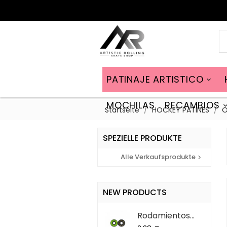
PATINAJE ARTISTICO

MOCHILAS
RECAMBIOS
Startseite
HOCKEY PATINES
O
SPEZIELLE PRODUKTE
Alle Verkaufsprodukte

NEW PRODUCTS
Rodamientos
ABEC 9 QS (7...