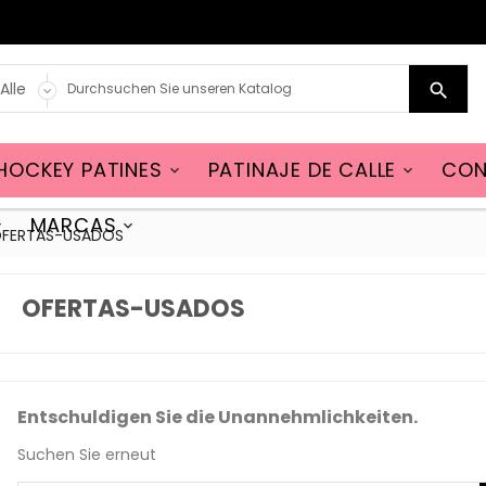

HOCKEY PATINES
PATINAJE DE CALLE
CON


MARCAS


FERTAS-USADOS
OFERTAS-USADOS
Entschuldigen Sie die Unannehmlichkeiten.
Suchen Sie erneut