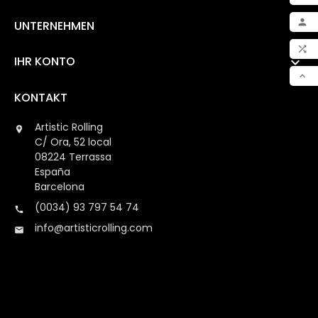

UNTERNEHMEN


IHR KONTO

VER

KONTAKT
Artistic Rolling

C/ Ora, 52 local
08224 Terrassa
España
Barcelona
(0034) 93 797 54 74

info@artisticrolling.com
