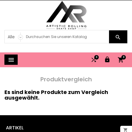

0
0




Produktvergleich
Es sind keine Produkte zum Vergleich
ausgewählt.
ARTIKEL

