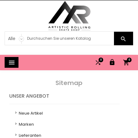

0
0




Sitemap
UNSER ANGEBOT
Neue Artikel
Marken
Lieferanten