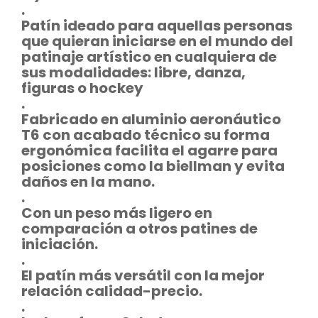
.
Patín ideado para aquellas personas
que quieran iniciarse en el mundo del
patinaje artístico en cualquiera de
sus modalidades: libre, danza,
figuras o hockey
.
Fabricado en aluminio aeronáutico
T6 con acabado técnico su forma
ergonómica facilita el agarre para
posiciones como la biellman y evita
daños en la mano.
.
Con un peso más ligero en
comparación a otros patines de
iniciación.
.
El patín más versátil con la mejor
relación calidad-precio.
.