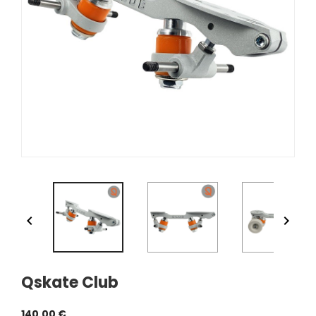


Qskate Club
140,00 €