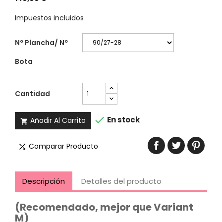
Impuestos incluidos
Nº Plancha/ Nº
Bota
Cantidad

En stock
Añadir Al Carrito

Comparar Producto

Descripción
Detalles del producto
(Recomendado, mejor que Variant
M)