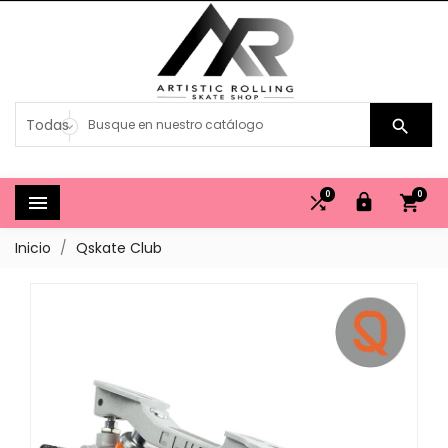

0
0




Inicio
Qskate Club