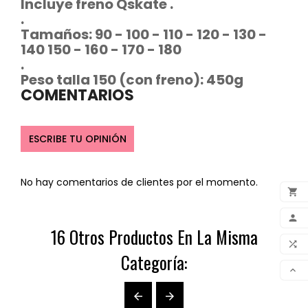
Incluye freno Qskate .
.
Tamaños: 90 - 100 - 110 - 120 - 130 -
140 150 - 160 - 170 - 180
.
Peso talla 150 (con freno): 450g
COMENTARIOS
ESCRIBE TU OPINIÓN
No hay comentarios de clientes por el momento.

ADD

16 Otros Productos En La Misma
MY 

Categoría:
COM

SCR

