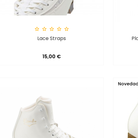





Lace Straps
Pl
Precio
15,00 €
Noveda