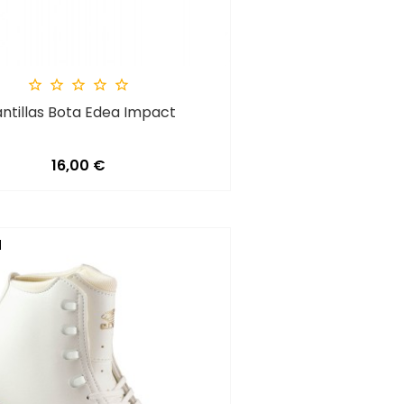





antillas Bota Edea Impact
Precio
16,00 €
d