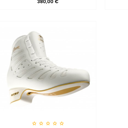
Precio
380,00 €




