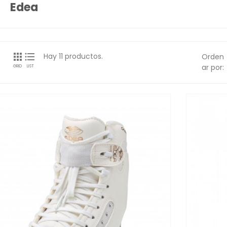
Edea


Hay 11 productos.
Orden
ar por:
GRID
LIST