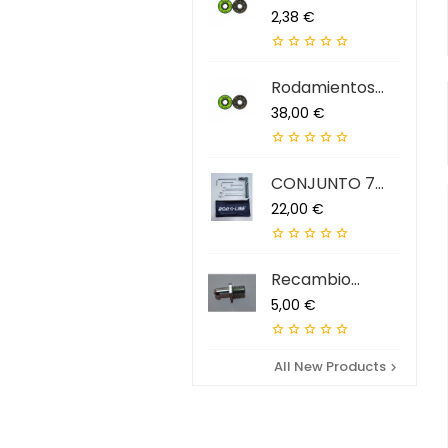
ABEC 9 QS (7...
Precio
2,38 €





Rodamientos
ABEC 9 QS (7...
Precio
38,00 €





CONJUNTO 7
HERRAMIENTAS...
Precio
22,00 €





Recambio
Extractor...
Precio
5,00 €





All New Products
