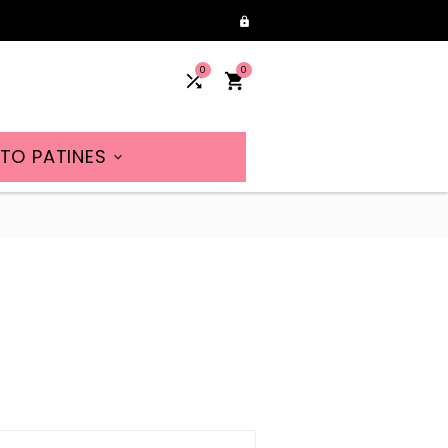

0
0


TO PATINES
