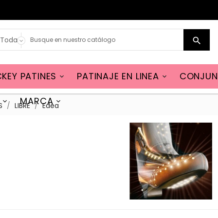

KEY PATINES
PATINAJE EN LINEA
CONJUN


MARCA


S
LIBRE
Edea