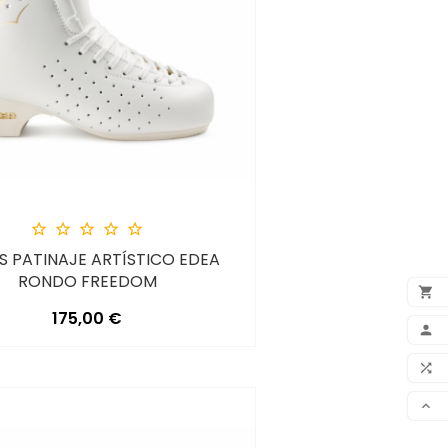





S PATINAJE ARTÍSTICO EDEA
RONDO FREEDOM

Precio
175,00 €
ADD

MY 

COM

SCR