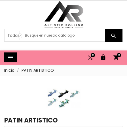

0
0




Inicio
PATIN ARTISTICO
PATIN ARTISTICO