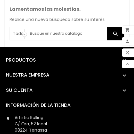
Lamentamos las molestias.
Realice una nueva búsqueda sobre su interés


ADD

MY 

PRODUCTOS

COM

SCR
NUESTRA EMPRESA

SU CUENTA

INFORMACIÓN DE LA TIENDA
Artistic Rolling

C/ Ora, 52 local
08224 Terrassa