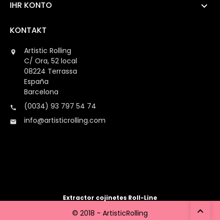
IHR KONTO

KONTAKT
Artistic Rolling

C/ Ora, 52 local
08224 Terrassa
España
Barcelona
(0034) 93 797 54 74

info@artisticrolling.com

Extractor cojinetes Roll-Line

© 2018 - ArtisticRolling