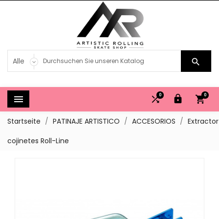

0
0




Startseite
PATINAJE ARTISTICO
ACCESORIOS
Extractor
cojinetes Roll-Line