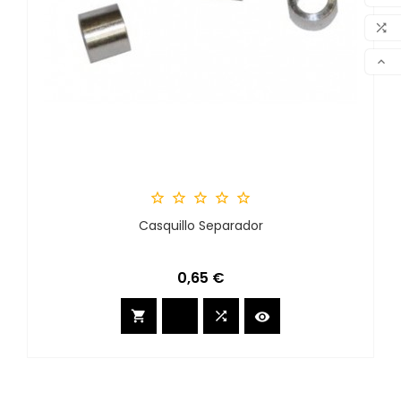

VER






Casquillo Separador
Precio
0,65 €


