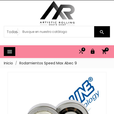

0
0




Inicio
Rodamientos Speed Max Abec 9