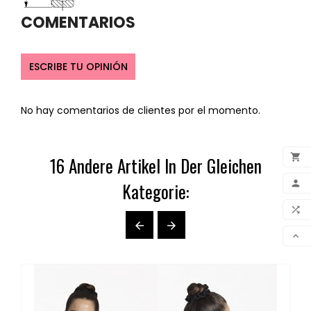
COMENTARIOS
ESCRIBE TU OPINIÓN
No hay comentarios de clientes por el momento.

16 Andere Artikel In Der Gleichen
ADD

Kategorie:
MY 



COM

SCR