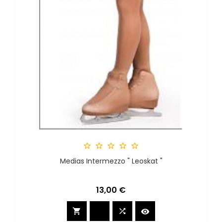





Medias Intermezzo " Leoskat "
Precio
13,00 €


