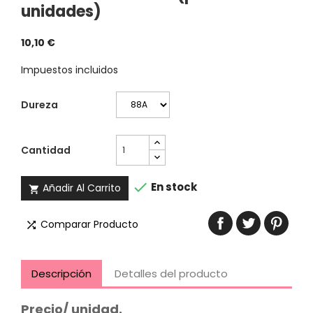
unidades)
10,10 €
Impuestos incluidos
Dureza
Cantidad

En stock
Añadir Al Carrito

Comparar Producto

Descripción
Detalles del producto
Precio/ unidad.