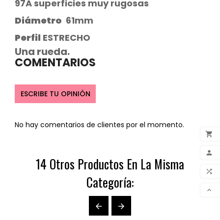
97A superficies muy rugosas
Diámetro
61mm
Perfil
ESTRECHO
Una rueda.
COMENTARIOS
ESCRIBE TU OPINIÓN
No hay comentarios de clientes por el momento.

ADD

14 Otros Productos En La Misma
MY 

Categoría:
COM

SCR

