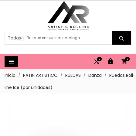

0
0




Inicio
PATIN ARTISTICO
RUEDAS
Danza
Ruedas Roll-
line Ice (por unidades)