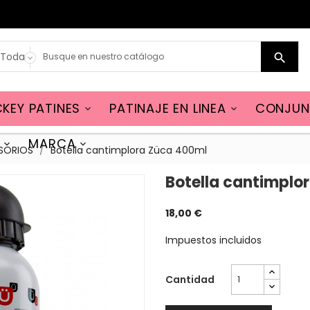

KEY PATINES
PATINAJE EN LINEA
CONJUN


MARCA


SORIOS
Botella cantimplora Züca 400ml
Botella cantimplo
18,00 €
Impuestos incluidos
Cantidad