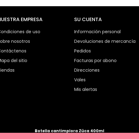
NUESTRA EMPRESA
SU CUENTA
ondiciones de uso
Información personal
obre nosotros
Devoluciones de mercancía
ontáctenos
Pedidos
apa del sitio
Facturas por abono
iendas
Direcciones
Vales
Mis alertas
Botella cantimplora Züca 400ml