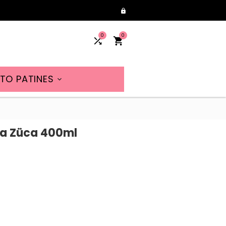

0
0


TO PATINES

ra Züca 400ml