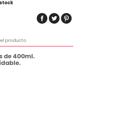
stock
del producto
s de 400ml.
idable.