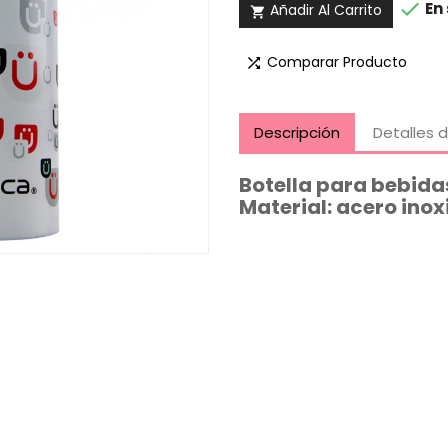

En 
Añadir Al Carrito

Comparar Producto

Descripción
Detalles 
Botella para bebida
Material: acero inox