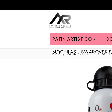
PATIN ARTISTICO
HOC

MOCHILAS
SWAROVSKIS
Inicio
PATIN ARTISTICO
ACCE