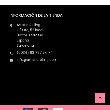
INFORMACIÓN DE LA TIENDA
Artistic Rolling

C/ Ora, 52 local
08224 Terrassa
España
Barcelona
(0034) 93 797 54 74

info@artisticrolling.com

