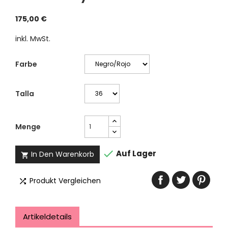
175,00 €
inkl. MwSt.
Farbe
Talla
Menge

Auf Lager
In Den Warenkorb

Produkt Vergleichen

Artikeldetails