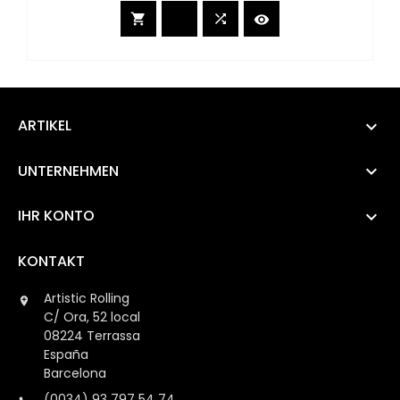



ARTIKEL

UNTERNEHMEN

IHR KONTO

KONTAKT
Artistic Rolling

C/ Ora, 52 local
08224 Terrassa
España
Barcelona
(0034) 93 797 54 74