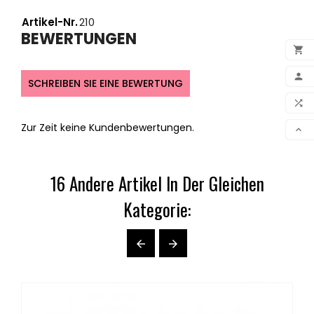
Artikel-Nr.
210
BEWERTUNGEN


SCHREIBEN SIE EINE BEWERTUNG

VER
Zur Zeit keine Kundenbewertungen.

16 Andere Artikel In Der Gleichen
Kategorie:

