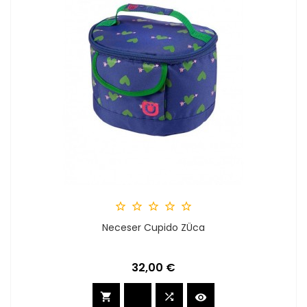





Neceser Cupido ZÜca
Preis
32,00 €


