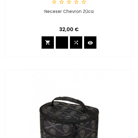





Neceser Chevron ZÜca
Preis
32,00 €


