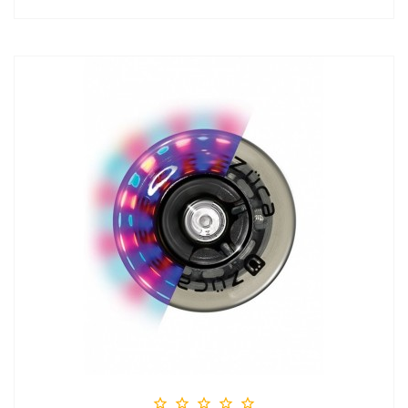




