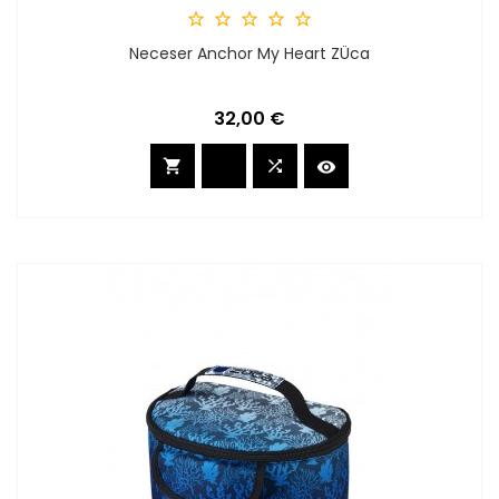





Neceser Anchor My Heart ZÜca
Preis
32,00 €


