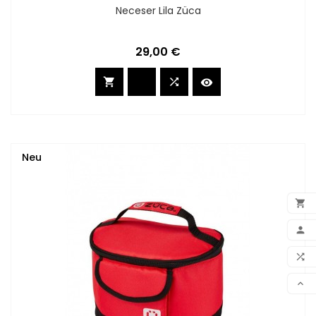
Neceser Lila Züca
Preis
29,00 €



Neu



VER
