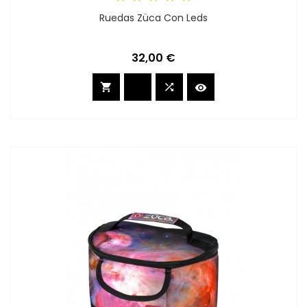
Ruedas Züca Con Leds
Preis
32,00 €


