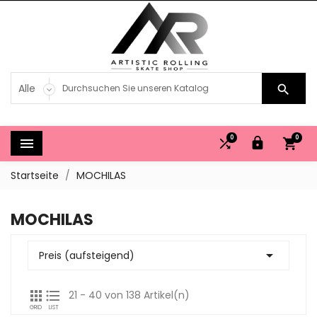

0
0




Startseite
MOCHILAS
MOCHILAS

Preis (aufsteigend)


21 - 40 von 138 Artikel(n)
GRID
LIST