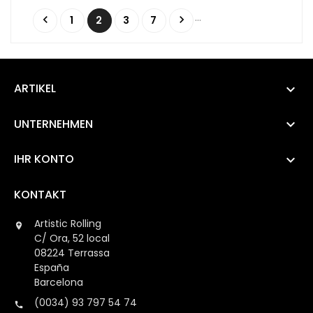
…


1
2
3
7
ARTIKEL

UNTERNEHMEN

IHR KONTO

KONTAKT
Artistic Rolling

C/ Ora, 52 local
08224 Terrassa
España
Barcelona
(0034) 93 797 54 74
