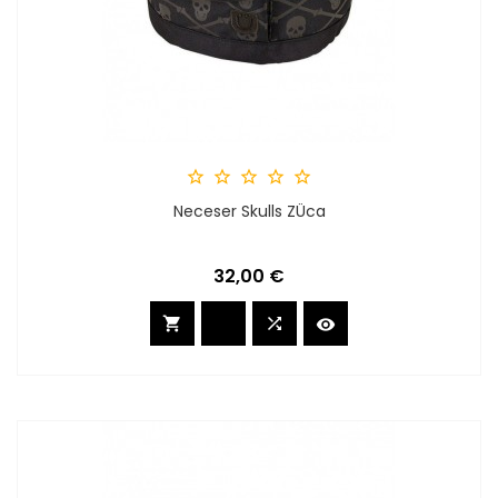





Neceser Skulls ZÜca
Preis
32,00 €


