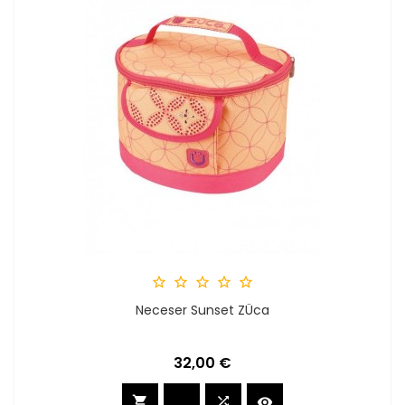





Neceser Sunset ZÜca
Preis
32,00 €


