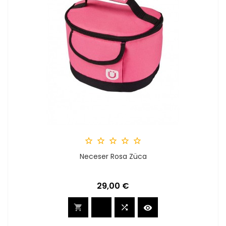





Neceser Rosa Züca
Preis
29,00 €


