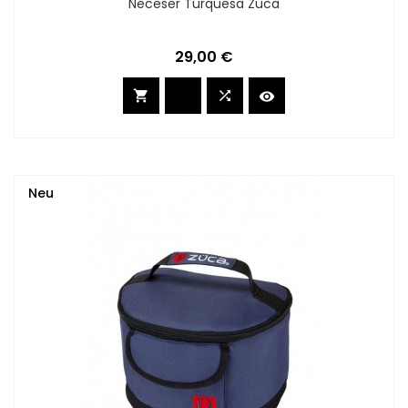
Neceser Turquesa Züca
Preis
29,00 €



Neu