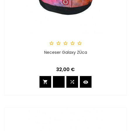





Neceser Galaxy ZÜca
Preis
32,00 €


