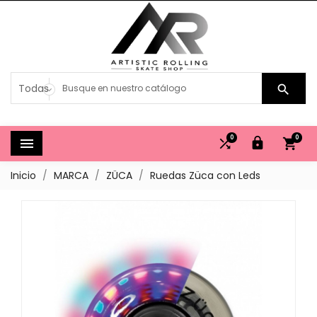

0
0




Inicio
MARCA
ZÜCA
Ruedas Züca con Leds