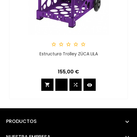





Estructura Trolley ZÜCA LILA
Precio
155,00 €



PRODUCTOS

NUESTRA EMPRESA