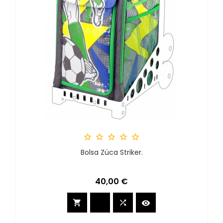





Bolsa Züca Striker.
Precio
40,00 €


