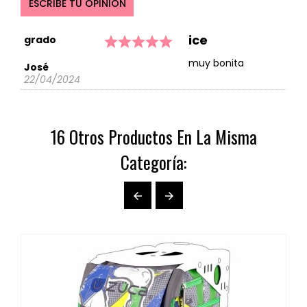
ESCRIBE TU OPINIÓN
ice
grado





muy bonita
José
22/04/2024
16 Otros Productos En La Misma
Categoría:

