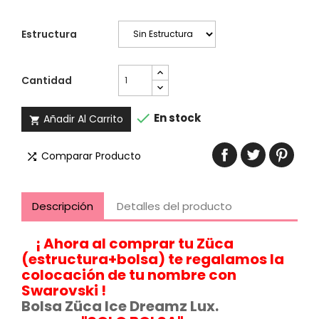
Estructura
Cantidad

En stock
Añadir Al Carrito

Comparar Producto

Descripción
Detalles del producto
¡ Ahora al comprar tu Züca
(estructura+bolsa) te regalamos la
colocación de tu nombre con
Swarovski !
Bolsa Züca Ice Dreamz Lux.