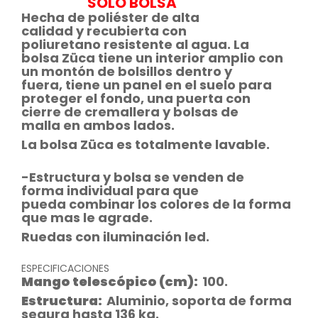
"SOLO BOLSA"
Hecha de
poliéster
de alta
calidad
y
recubierta
con
poliuretano
resistente al agua.
La
bolsa
Züca t
iene
un interior
amplio
con
un montón de
bolsillos dentro y
fuera,
tiene
un panel en el suelo
para
proteger el
fondo, una
puerta con
cierre
de
cremallera
y bolsas de
malla
en ambos lados.
La bolsa
Züca
es
totalmente
lavable.
-Estructura
y bolsa
se venden
de
forma
individual
para que
pueda
combinar los colores
de la forma
que mas le agrade
.
Ruedas con iluminación led.
ESPECIFICACIONES
Mango telescópico (cm):
100.
Estructura:
Aluminio, soporta de forma
segura hasta 136 kg.