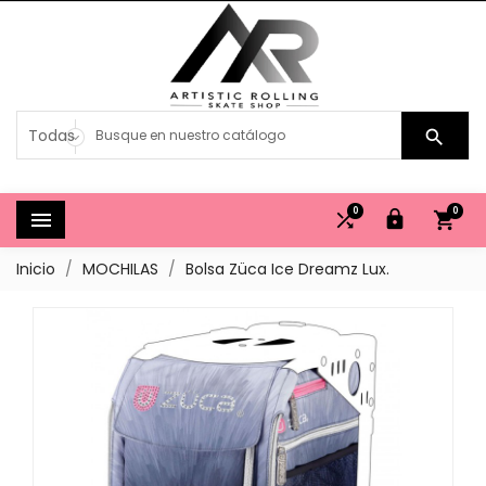

0
0




Inicio
MOCHILAS
Bolsa Züca Ice Dreamz Lux.