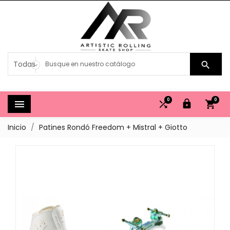

0
0




Inicio
Patines Rondó Freedom + Mistral + Giotto