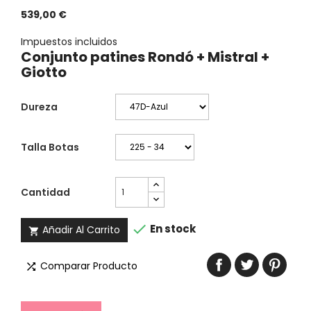
539,00 €
Impuestos incluidos
Conjunto patines Rondó + Mistral +
Giotto
Dureza
Talla Botas
Cantidad

En stock
Añadir Al Carrito

Comparar Producto
