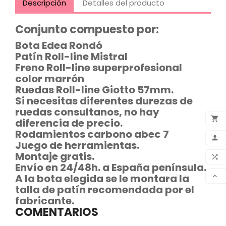
Descripción
Detalles del producto
Conjunto compuesto por:
Bota Edea Rondó
Patín Roll-line Mistral
Freno Roll-line superprofesional
color marrón
Ruedas Roll-line Giotto 57mm.
Si necesitas diferentes durezas de
ruedas consultanos, no hay

diferencia de precio.
Rodamientos carbono abec 7
ADD

Juego de herramientas.
MY 
Montaje gratis.

Envío en 24/48h. a España península.
COM
A la bota elegida se le montara la

talla de patín recomendada por el
SCR
fabricante.
COMENTARIOS