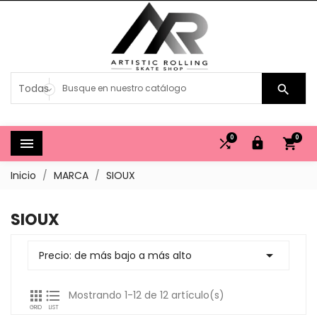

0
0




Inicio
MARCA
SIOUX
SIOUX

Precio: de más bajo a más alto


Mostrando 1-12 de 12 artículo(s)
GRID
LIST