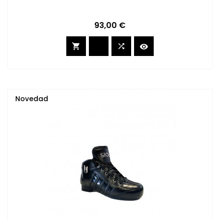
Precio
93,00 €



Novedad