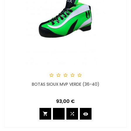





BOTAS SIOUX MVP VERDE (36-40)
Precio
93,00 €


